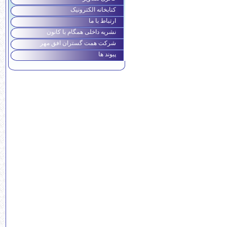
کتابخانه الکترونیک
ارتباط با ما
نشریه داخلی همگام با کانون
شرکت همت گستران افق مهر
پیوند ها