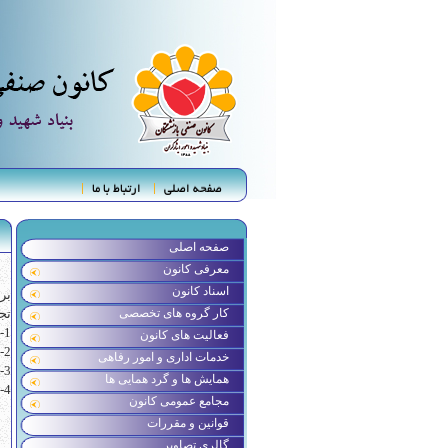
صفحه اصلی
ارتباط با ما
صفحه اصلی
معرفی کانون
اسناد کانون
کار گروه های تخصصی
تج
1- تأمین نیروهای واجد شرایط فرهنگی و آموزشی از بین بازنشستگان بنیاد برای اجرای برنامه های مؤسسه.
فعالیت های کانون
2- بازاریابی برای مراکز آموزشی و فرهنگی مؤسسه.
خدمات اداری و امور رفاهی
3- واگذاری امور قابل برون سپاری مؤسسه به کانون و شرکت افق مهر (متعلق به کانون).
همایش ها و گرد همایی ها
4- استفاده اعضای کانون از تخفیفات مؤسسه.
مجامع عمومی کانون
قوانین و مقررات
گالری تصاویر