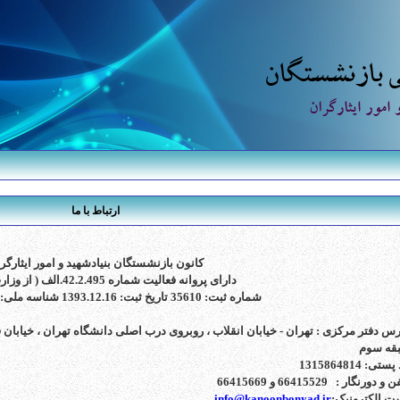
ارتباط با ما
کانون بازنشستگان بنیادشهید و امور ایثارگر
دارای پروانه فعالیت شماره 42.2.495.الف ( از وزارت کشور )
شماره ثبت: 35610 تاریخ ثبت: 1393.12.16 شناسه ملی: 14004781575
رس دفتر مرکزی : تهران -
قه سوم
ستی: 1315864814
و دورنگار : 66415529 و 66415669
ت الکترونیک:
info@kanoonbonyad.ir