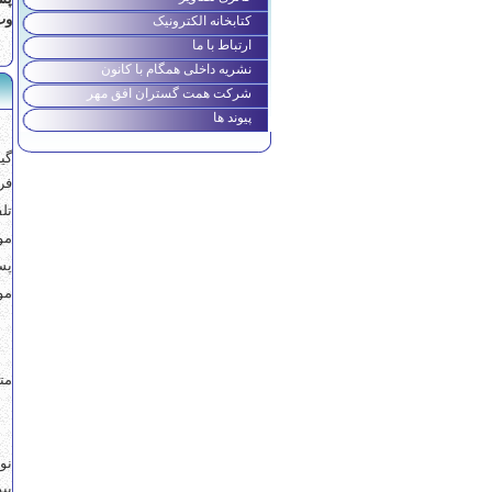
وب
کتابخانه الکترونیک
ارتباط با ما
نشریه داخلی همگام با کانون
شرکت همت گستران افق مهر
پیوند ها
گي
فر
تل
مو
پس
مو
مت
نو
پی