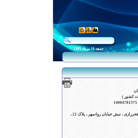
جمعه 16 مرداد 1405
ان
خیابان انقلاب ، روبروی درب اصلی دانشگاه تهران ، خیابان فخررازی ، نبش خیابان روانمهر ، پلاک 22 ،