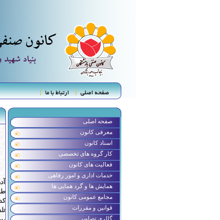
صفحه اصلی
ارتباط با ما
صفحه اصلی
معرفی کانون
اسناد کانون
کار گروه های تخصصی
فعالیت های کانون
خدمات اداری و امور رفاهی
آد
همایش ها و گرد همایی ها
طب
مجامع عمومی کانون
کد پ
قوانین و مقررات
تلفن 
گالری تصاویر
پس