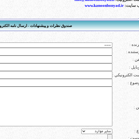
 سایت:
www.kanoonbonyad.ir
صندوق نظرات و پیشنهادات - ارسال نامه الکترو
رنده
:
ستنده
:
فن
:
بایل
:
ت الکترونيکي
:
ضوع
:
ن
:
ع
:
وست
: